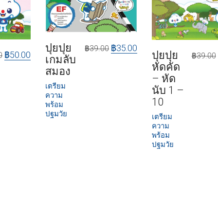
ปุยปุย
฿
35.00
฿
39.00
ปุยปุย
฿
50.00
0
฿
39.00
เกมลับ
หัดคัด
สมอง
– หัด
เตรียม
นับ 1 –
ความ
10
พร้อม
ปฐมวัย
เตรียม
ความ
พร้อม
ปฐมวัย