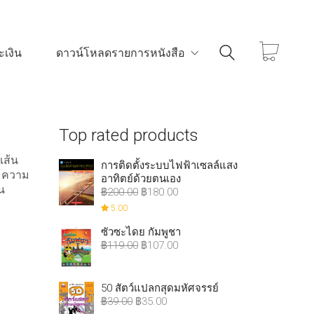
เงิน
ดาวน์โหลดรายการหนังสือ
Top rated products
เส้น
การติดตั้งระบบไฟฟ้าเซลล์แสง
้ ความ
อาทิตย์ด้วยตนเอง
น
฿
200.00
฿
180.00
5.00
ซัวซะไดย กัมพูชา
฿
119.00
฿
107.00
50 สัตว์แปลกสุดมหัศจรรย์
฿
39.00
฿
35.00