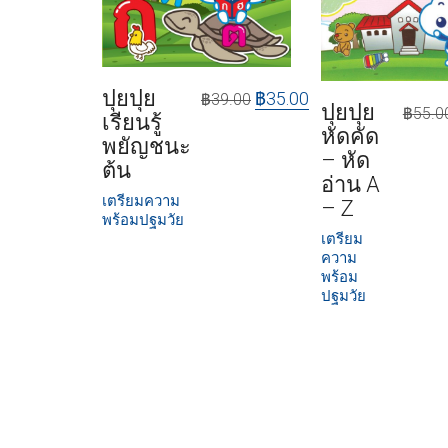
ปุยปุย
฿
35.00
฿
39.00
ปุยปุย
฿
55.0
เรียนรู้
หัดคัด
พยัญชนะ
– หัด
ต้น
อ่าน A
เตรียมความ
– Z
พร้อมปฐมวัย
เตรียม
ความ
พร้อม
ปฐมวัย