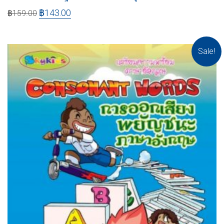
฿
143.00
฿
159.00
Sale!