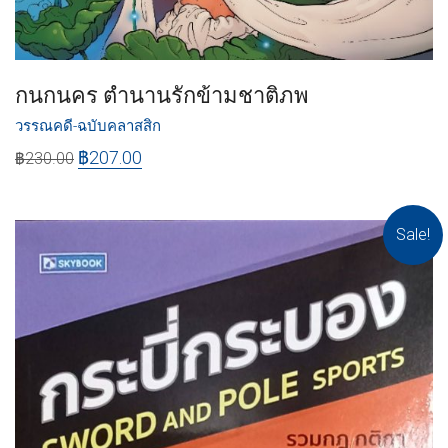
กนกนคร ตำนานรักข้ามชาติภพ
วรรณคดี-ฉบับคลาสสิก
฿
207.00
฿
230.00
Sale!