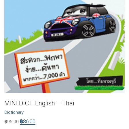
MINI DICT. English – Thai
Dictionary
฿
86.00
฿
95.00