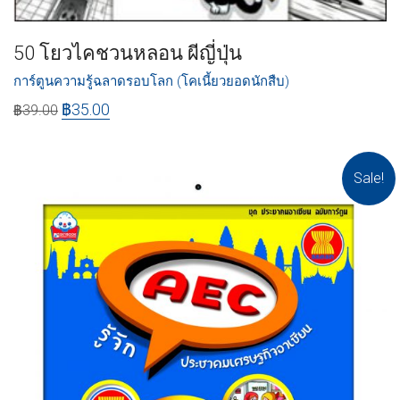
50 โยวไคชวนหลอน ผีญี่ปุ่น
การ์ตูนความรู้ฉลาดรอบโลก (โคเนี้ยวยอดนักสืบ)
฿
35.00
฿
39.00
Sale!