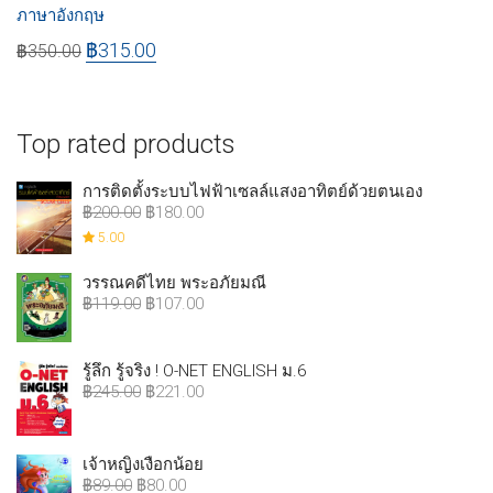
ภาษาอังกฤษ
฿
315.00
฿
350.00
Top rated products
การติดตั้งระบบไฟฟ้าเซลล์แสงอาทิตย์ด้วยตนเอง
฿
200.00
฿
180.00
5.00
วรรณคดีไทย พระอภัยมณี
฿
119.00
฿
107.00
รู้ลึก รู้จริง ! O-NET ENGLISH ม.6
฿
245.00
฿
221.00
เจ้าหญิงเงือกน้อย
฿
89.00
฿
80.00