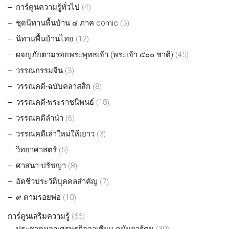
การ์ตูนความรู้ทั่วไป
(4)
ชุดนิทานพื้นบ้าน ๔ ภาค comic
(5)
นิทานพื้นบ้านไทย
(12)
ผจญภัยตามรอยพระพุทธเจ้า (พระเจ้า ๕๐๐ ชาติ)
(45)
วรรณกรรมจีน
(3)
วรรณคดี-ฉบับคลาสสิก
(8)
วรรณคดี-พระราชนิพนธ์
(18)
วรรณคดีลำนำ
(6)
วรรณคดีเล่าใหม่ให้เยาว
(3)
วิทยาศาสตร์
(5)
ศาสนา-ปรัชญา
(8)
อัตชีวประวัติบุคคลสำคัญ
(7)
๙ ตามรอยพ่อ
(10)
การ์ตูนเสริมความรู้
(66)
ประชาคมอาเศรษฐกิจอาเซียน ฉบับการ์ตูน
(30)