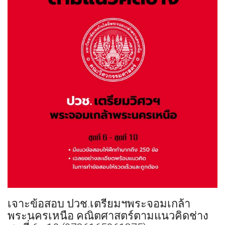
เจาะข้อสอบ​ ปวช.เตรียมฯพระจอมเกล้า
พระนครเหนือ คณิตศาสตร์​ตามแนวคิดช่าง​