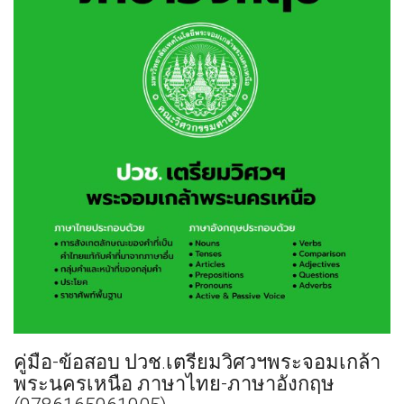
คู่มือ-ข้อสอบ ปวช.เตรียมวิศวฯพระจอมเกล้า
พระนครเหนือ ภาษาไทย-ภาษาอังกฤษ