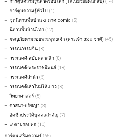
การ์ตูนความรู้ฉลาดรอบโลก (โคเนี้ยวยอดนักสืบ)
(14)
การ์ตูนความรู้ทั่วไป
(4)
ชุดนิทานพื้นบ้าน ๔ ภาค comic
(5)
นิทานพื้นบ้านไทย
(12)
ผจญภัยตามรอยพระพุทธเจ้า (พระเจ้า ๕๐๐ ชาติ)
(45)
วรรณกรรมจีน
(3)
วรรณคดี-ฉบับคลาสสิก
(8)
วรรณคดี-พระราชนิพนธ์
(18)
วรรณคดีลำนำ
(6)
วรรณคดีเล่าใหม่ให้เยาว
(3)
วิทยาศาสตร์
(5)
ศาสนา-ปรัชญา
(8)
อัตชีวประวัติบุคคลสำคัญ
(7)
๙ ตามรอยพ่อ
(10)
การ์ตูนเสริมความรู้
(66)