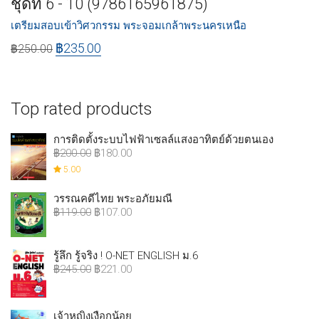
ชุดที่​ 6​ -​ 10 (9786165961875)
เตรียมสอบเข้าวิศวกรรม พระจอมเกล้าพระนครเหนือ
฿
235.00
฿
250.00
Top rated products
การติดตั้งระบบไฟฟ้าเซลล์แสงอาทิตย์ด้วยตนเอง
฿
200.00
฿
180.00
5.00
วรรณคดีไทย พระอภัยมณี
฿
119.00
฿
107.00
รู้ลึก รู้จริง ! O-NET ENGLISH ม.6
฿
245.00
฿
221.00
เจ้าหญิงเงือกน้อย