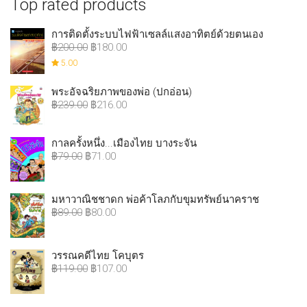
Top rated products
การติดตั้งระบบไฟฟ้าเซลล์แสงอาทิตย์ด้วยตนเอง
฿
200.00
฿
180.00
5.00
พระอัจฉริยภาพของพ่อ (ปกอ่อน)
฿
239.00
฿
216.00
กาลครั้งหนึ่ง...เมืองไทย บางระจัน
฿
79.00
฿
71.00
มหาวาณิชชาดก พ่อค้าโลภกับขุมทรัพย์นาคราช
฿
89.00
฿
80.00
วรรณคดีไทย โคบุตร
฿
119.00
฿
107.00