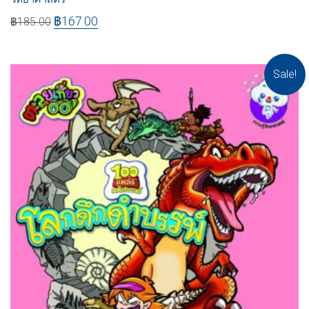
฿
167.00
฿
185.00
Sale!