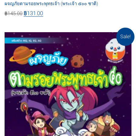
ผจญภัยตามรอยพระพุทธเจ้า (พระเจ้า ๕๐๐ ชาติ)
฿
131.00
฿
145.00
Sale!