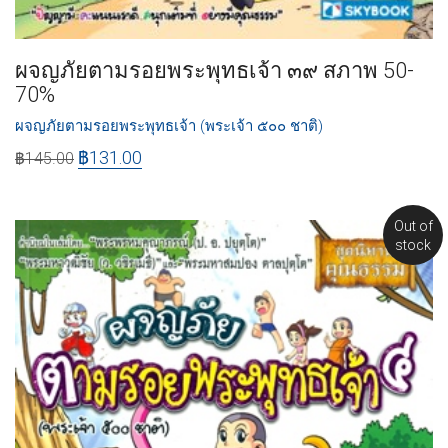
ผจญภัยตามรอยพระพุทธเจ้า ๓๙ สภาพ 50-
70%
ผจญภัยตามรอยพระพุทธเจ้า (พระเจ้า ๕๐๐ ชาติ)
฿
131.00
฿
145.00
Out of
stock