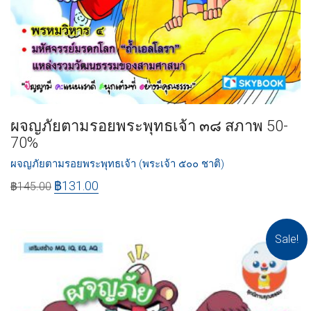
ผจญภัยตามรอยพระพุทธเจ้า ๓๘ สภาพ 50-
70%
ผจญภัยตามรอยพระพุทธเจ้า (พระเจ้า ๕๐๐ ชาติ)
฿
131.00
฿
145.00
Sale!