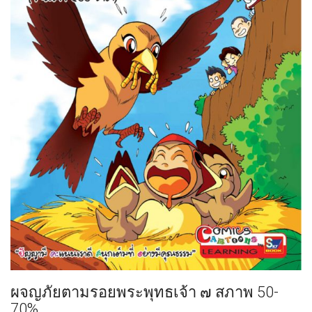
ผจญภัยตามรอยพระพุทธเจ้า ๗ สภาพ 50-
70%