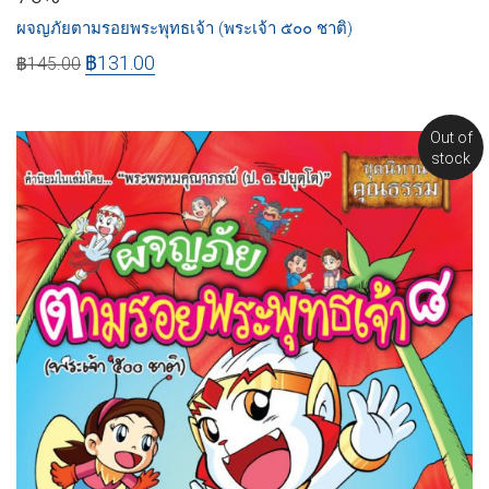
ผจญภัยตามรอยพระพุทธเจ้า (พระเจ้า ๕๐๐ ชาติ)
฿
131.00
฿
145.00
Out of
stock