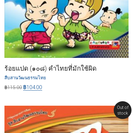
ร้อยแปด (๑๐๘) คำไทยที่มักใช้ผิด
สืบสานวัฒนธรรมไทย
฿
104.00
฿
115.00
Out of
stock