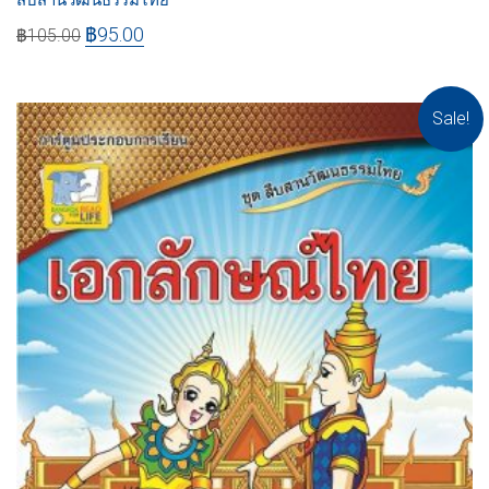
฿
95.00
฿
105.00
Sale!