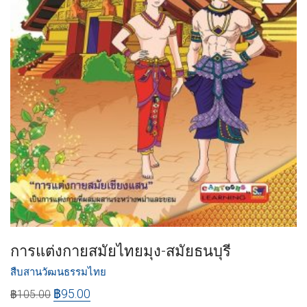
การแต่งกายสมัยไทยมุง-สมัยธนบุรี
สืบสานวัฒนธรรมไทย
฿
95.00
฿
105.00