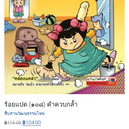
ร้อยแปด (๑๐๘) คำควบกล้ำ
สืบสานวัฒนธรรมไทย
฿
104.00
฿
115.00