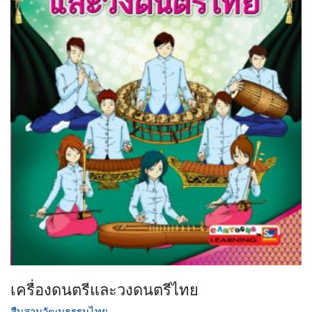
เครื่องดนตรีและวงดนตรีไทย
สืบสานวัฒนธรรมไทย