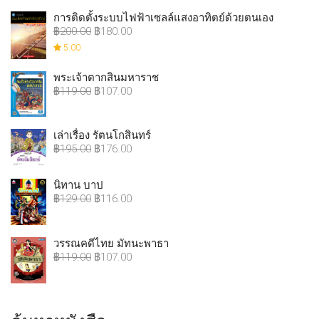
การติดตั้งระบบไฟฟ้าเซลล์แสงอาทิตย์ด้วยตนเอง
฿
200.00
฿
180.00
5.00
พระเจ้าตากสินมหาราช
฿
119.00
฿
107.00
เล่าเรื่อง รัตนโกสินทร์
฿
195.00
฿
176.00
นิทาน บาป
฿
129.00
฿
116.00
วรรณคดีไทย มัทนะพาธา
฿
119.00
฿
107.00