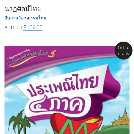
นาฏศิลป์ไทย
สืบสานวัฒนธรรมไทย
฿
104.00
฿
115.00
Out of
stock