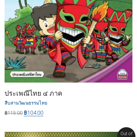
ประเพณีไทย ๔ ภาค
สืบสานวัฒนธรรมไทย
฿
104.00
฿
115.00
Out of