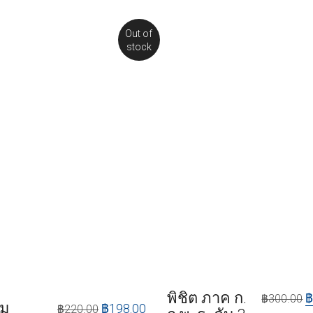
Out of
stock
พิชิต ภาค ก.
฿
300.00
วม
฿
198.00
฿
220.00