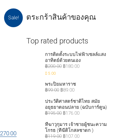
ตระกร้าสินค้าของคุณ
Sale!
Top rated products
การติดตั้งระบบไฟฟ้าเซลล์แสง
อาทิตย์ด้วยตนเอง
฿
200.00
฿
180.00
5.00
พระปิยมหาราช
฿
99.00
฿
89.00
ประวัติศาสตร์ชาติไทย สมัย
อยุธยาตอนปลาย (ฉบับการ์ตูน)
฿
195.00
฿
176.00
ทีฆาวุกุมาร เจ้าชายผู้ชนะความ
โกรธ (ทีฆีติโกสลชาดก )
฿
270.00
฿
119.00
฿
107.00