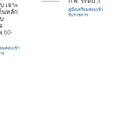
ก.พ. ระดับ 3
อบ เจาะ
คู่มือเตรียมสอบเข้า
็นหลัก
รับราชการ
ิบ
จ
พ 60-
รียมสอบเข้า
การ