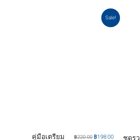
Sale!
คู่มือเตรียม
฿
198.00
ชุดร
฿
220.00