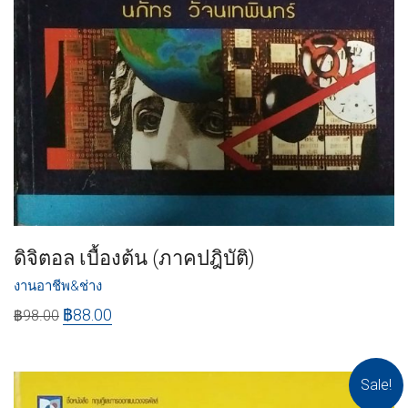
ดิจิตอล เบื้องต้น (ภาคปฎิบัติ)
งานอาชีพ&ช่าง
฿
88.00
฿
98.00
Sale!