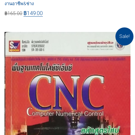
งานอาชีพ&ช่าง
฿
149.00
฿
165.00
Sale!