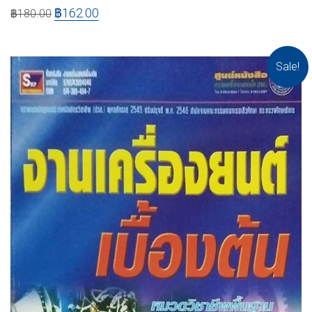
฿
162.00
฿
180.00
Sale!