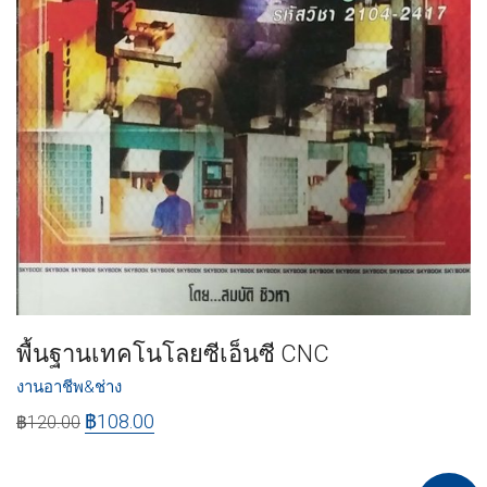
พื้นฐานเทคโนโลยซีเอ็นซี CNC
งานอาชีพ&ช่าง
฿
108.00
฿
120.00