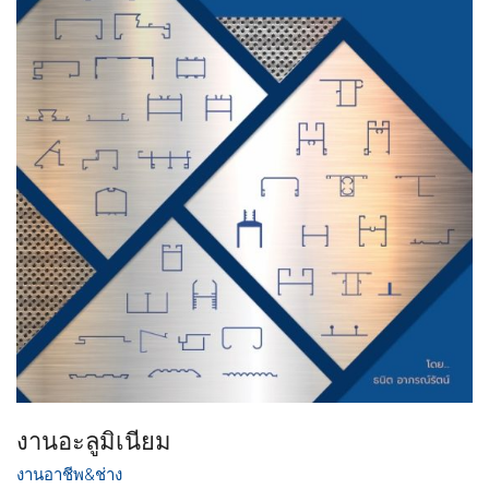
งานอะลูมิเนียม
งานอาชีพ&ช่าง