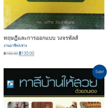
ทฤษฎีและการออกแบบ วงจรพัลส์
งานอาชีพ&ช่าง
฿
135.00
฿
150.00
Sale!