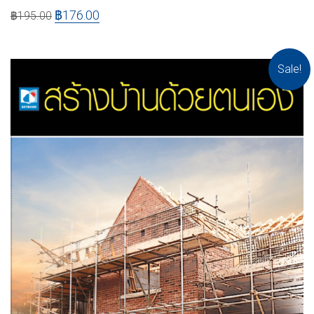
฿
176.00
฿
195.00
Sale!