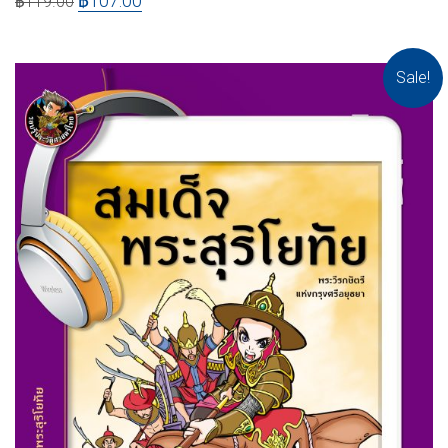
฿
107.00
฿
119.00
Sale!