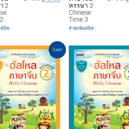
า 2
หรรษา 3
ese
Chinese
 2
Time 3
พ์นิช
สำนักพิมพ์นิช
Sale!