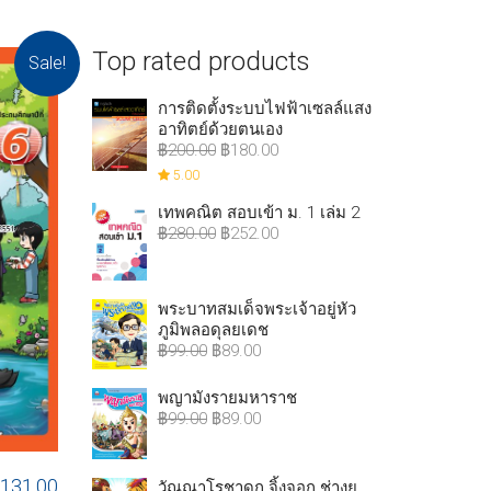
Top rated products
Sale!
การติดตั้งระบบไฟฟ้าเซลล์แสง
อาทิตย์ด้วยตนเอง
฿
200.00
฿
180.00
5.00
เทพคณิต สอบเข้า ม. 1 เล่ม 2
฿
280.00
฿
252.00
พระบาทสมเด็จพระเจ้าอยู่หัว
ภูมิพลอดุลยเดช
฿
99.00
฿
89.00
พญามังรายมหาราช
฿
99.00
฿
89.00
฿
131.00
วัณณาโรชาดก จิ้งจอก ช่างยุ