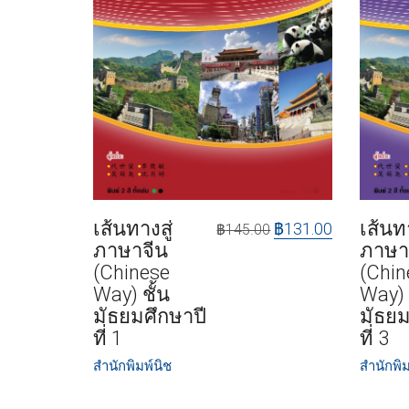
เส้นทางสู่
เส้นทา
฿
131.00
฿
145.00
ภาษาจีน
ภาษา
(Chinese
(Chin
Way) ชั้น
Way) 
มัธยมศึกษาปี
มัธยม
ที่ 1
ที่ 3
สำนักพิมพ์นิช
สำนักพิม