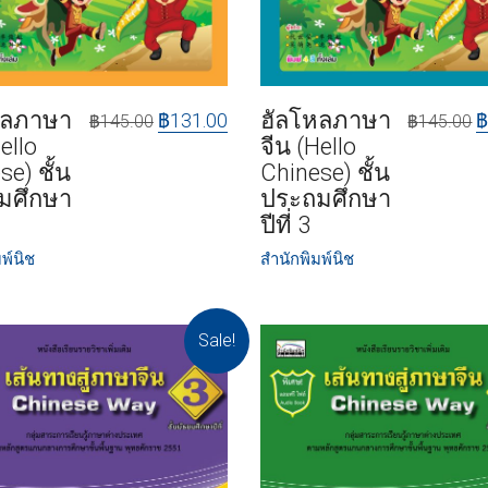
หลภาษา
ฮัลโหลภาษา
฿
131.00
฿
145.00
฿
145.00
ello
จีน (Hello
se) ชั้น
Chinese) ชั้น
มศึกษา
ประถมศึกษา
ปีที่ 3
พ์นิช
สำนักพิมพ์นิช
Sale!