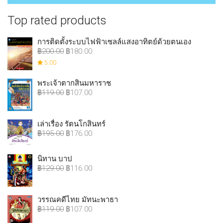
Top rated products
การติดตั้งระบบไฟฟ้าเซลล์แสงอาทิตย์ด้วยตนเอง
฿
200.00
฿
180.00
5.00
พระเจ้าตากสินมหาราช
฿
119.00
฿
107.00
เล่าเรื่อง รัตนโกสินทร์
฿
195.00
฿
176.00
นิทาน บาป
฿
129.00
฿
116.00
วรรณคดีไทย มัทนะพาธา
฿
119.00
฿
107.00