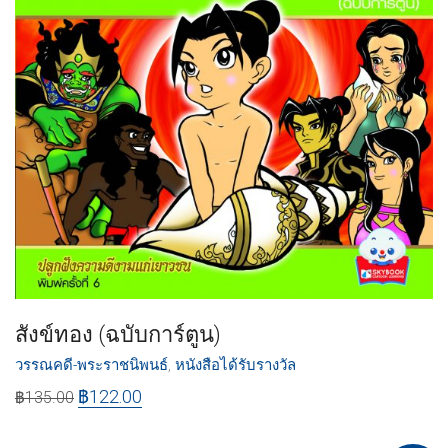
สังข์ทอง (ฉบับการ์ตูน)
วรรณคดี-พระราชนิพนธ์
,
หนังสือได้รับรางวัล
฿
122.00
฿
135.00