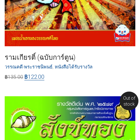
รามเกียรติ์ (ฉบับการ์ตูน)
วรรณคดี-พระราชนิพนธ์
,
หนังสือได้รับรางวัล
฿
122.00
฿
135.00
Out of
stock