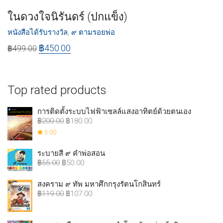
ในดวงใจนิรันดร์ (ปกแข็ง)
หนังสือได้รับรางวัล
,
๙ ตามรอยพ่อ
฿
450.00
฿
499.00
Top rated products
การติดตั้งระบบไฟฟ้าเซลล์แสงอาทิตย์ด้วยตนเอง
฿
200.00
฿
180.00
5.00
ระบายสี ๙ คำพ่อสอน
฿
55.00
฿
50.00
สงคราม ๙ ทัพ มหาศึกกรุงรัตนโกสินทร์
฿
119.00
฿
107.00