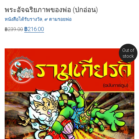
พระอัจฉริยภาพของพ่อ (ปกอ่อน)
หนังสือได้รับรางวัล
,
๙ ตามรอยพ่อ
฿
216.00
฿
239.00
Out of
stock