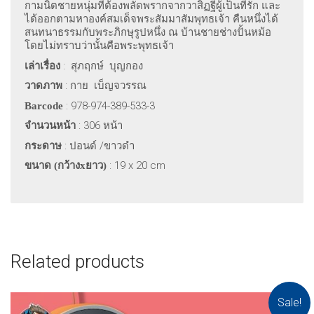
กามนิตชายหนุ่มที่ต้องพลัดพรากจากวาสิฏฐีผู้เป็นที่รัก และ
ได้ออกตามหาองค์สมเด็จพระสัมมาสัมพุทธเจ้า คืนหนึ่งได้
สนทนาธรรมกับพระภิกษุรูปหนึ่ง ณ บ้านชายช่างปั้นหม้อ
โดยไม่ทราบว่านั้นคือพระพุทธเจ้า
: สุภฤกษ์ บุญกอง
เล่าเรื่อง
: กาย เบ็ญจวรรณ
วาดภาพ
: 978-974-389-533-3
Barcode
: 306
หน้า
จำนวนหน้า
:
ปอนด์ /ขาวดำ
กระดาษ
: 19 x 20 cm
ขนาด (กว้าง
x
ยาว)
Related products
Sale!