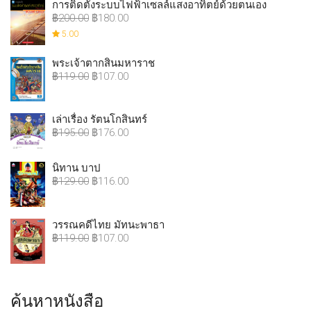
การติดตั้งระบบไฟฟ้าเซลล์แสงอาทิตย์ด้วยตนเอง
฿
200.00
฿
180.00
5.00
พระเจ้าตากสินมหาราช
฿
119.00
฿
107.00
เล่าเรื่อง รัตนโกสินทร์
฿
195.00
฿
176.00
นิทาน บาป
฿
129.00
฿
116.00
วรรณคดีไทย มัทนะพาธา
฿
119.00
฿
107.00
ค้นหาหนังสือ