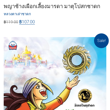
พญาช้างเผือกเลี้ยงมารดา มาตุโปสกชาดก
หลวงตาเล่าชาดก
฿
107.00
฿
119.00
Sale!