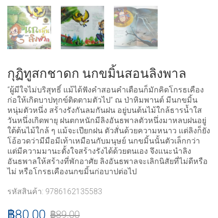
กุฏิทูสกชาดก นกขมิ้นสอนลิงพาล
“ผู้มีใจไม่บริสุทธิ์ แม้ได้ฟังคำสอนคำเตือนก็มักคิดโกรธเคือง
ก่อให้เกิดบาปทุกข์ติดตามตัวไป” ณ ป่าหิมพานต์ มีนกขมิ้น
หนุ่มตัวหนึ่ง สร้างรังกันลมกันฝน อยู่บนต้นไม้ใกล้ธารน้ำใส
วันหนึ่งเกิดพายุ ฝนตกหนักมีลิงอันธพาลตัวหนึ่งมาหลบฝนอยู่
ใต้ต้นไม้ใกล้ ๆ แม้จะเปียกฝน ตัวสั่นด้วยความหนาว แต่ลิงก็ยัง
โอ้อวดว่ามีมือมีเท้าเหมือนกับมนุษย์ นกขมิ้นนั้นตัวเล็กกว่า
แต่มีความมานะตั้งใจสร้างรังได้ด้วยตนเอง จึงแนะนำลิง
อันธพาลให้สร้างที่พักอาศัย ลิงอันธพาลจะเลิกนิสัยที่ไม่ดีหรือ
ไม่ หรือโกรธเคืองนกขมิ้นก่อบาปต่อไป
รหัสสินค้า:
9786162135583
฿
80.00
฿
89.00