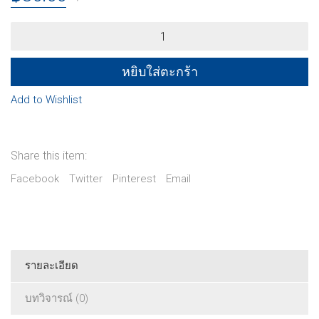
กุฏิ
ทู
สก
ชาดก
หยิบใส่ตะกร้า
นก
ขมิ้น
Add to Wishlist
สอน
ลิง
พาล
quantity
Share this item:
Facebook
Twitter
Pinterest
Email
รายละเอียด
บทวิจารณ์ (0)