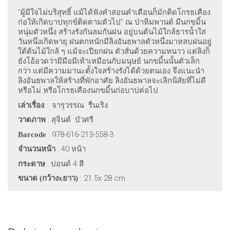
“ผู้มีใจไม่บริสุทธิ์ แม้ได้ฟังคำสอนคำเตือนก็มักคิดโกรธเคือง
ก่อให้เกิดบาปทุกข์ติดตามตัวไป” ณ ป่าหิมพานต์ มีนกขมิ้น
หนุ่มตัวหนึ่ง สร้างรังกันลมกันฝน อยู่บนต้นไม้ใกล้ธารน้ำใส
วันหนึ่งเกิดพายุ ฝนตกหนักมีลิงอันธพาลตัวหนึ่งมาหลบฝนอยู่
ใต้ต้นไม้ใกล้ ๆ แม้จะเปียกฝน ตัวสั่นด้วยความหนาว แต่ลิงก็
ยังโอ้อวดว่ามีมือมีเท้าเหมือนกับมนุษย์ นกขมิ้นนั้นตัวเล็ก
กว่า แต่มีความมานะตั้งใจสร้างรังได้ด้วยตนเอง จึงแนะนำ
ลิงอันธพาลให้สร้างที่พักอาศัย ลิงอันธพาลจะเลิกนิสัยที่ไม่ดี
หรือไม่ หรือโกรธเคืองนกขมิ้นก่อบาปต่อไป
: จารุวรรณ รื่นเริง
เล่าเรื่อง
: สุจินต์ บัวศรี
วาดภาพ
: 978-616-213-558-3
Barcode
: 40
หน้า
จำนวนหน้า
:
ปอนด์
4
สี
กระดาษ
: 21.5x 28 cm
ขนาด (กว้าง
x
ยาว)