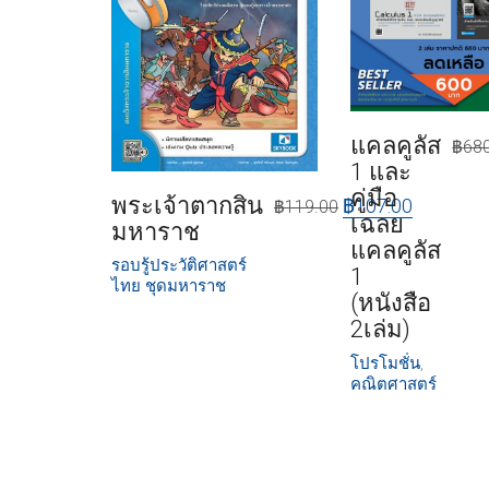
แคลคูลัส
฿
68
1 และ
คู่มือ
พระเจ้าตากสิน
฿
107.00
฿
119.00
เฉลย
มหาราช
แคลคูลัส
รอบรู้ประวัติศาสตร์
1
ไทย ชุดมหาราช
(หนังสือ
2เล่ม)
โปรโมชั่น
,
คณิตศาสตร์