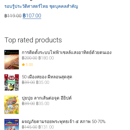
รอบรู้ประวัติศาสตร์ไทย ชุดบุคคลสำคัญ
฿
107.00
฿
119.00
Top rated products
การติดตั้งระบบไฟฟ้าเซลล์แสงอาทิตย์ด้วยตนเอง
฿
200.00
฿
180.00
5.00
50 เมืองสยอง ผีหลอนสุดสุด
฿
39.00
฿
35.00
ปุยปุย ลากเส้นต่อจุด อียิปต์
฿
39.00
฿
35.00
ผจญภัยตามรอยพระพุทธเจ้า ๕ สภาพ 50-70%
฿
145.00
฿
131.00