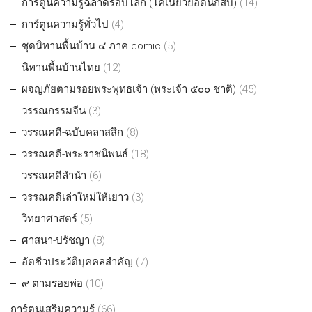
การ์ตูนความรู้ฉลาดรอบโลก (โคเนี้ยวยอดนักสืบ)
(14)
การ์ตูนความรู้ทั่วไป
(4)
ชุดนิทานพื้นบ้าน ๔ ภาค comic
(5)
นิทานพื้นบ้านไทย
(12)
ผจญภัยตามรอยพระพุทธเจ้า (พระเจ้า ๕๐๐ ชาติ)
(45)
วรรณกรรมจีน
(3)
วรรณคดี-ฉบับคลาสสิก
(8)
วรรณคดี-พระราชนิพนธ์
(18)
วรรณคดีลำนำ
(6)
วรรณคดีเล่าใหม่ให้เยาว
(3)
วิทยาศาสตร์
(5)
ศาสนา-ปรัชญา
(8)
อัตชีวประวัติบุคคลสำคัญ
(7)
๙ ตามรอยพ่อ
(10)
การ์ตูนเสริมความรู้
(66)