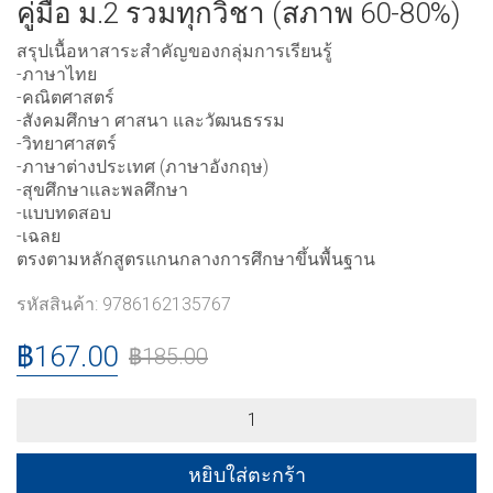
คู่มือ ม.2 รวมทุกวิชา (สภาพ 60-80%)
สรุปเนื้อหาสาระสำคัญของกลุ่มการเรียนรู้
-ภาษาไทย
-คณิตศาสตร์
-สังคมศึกษา ศาสนา และวัฒนธรรม
-วิทยาศาสตร์
-ภาษาต่างประเทศ (ภาษาอังกฤษ)
-สุขศึกษาและพลศึกษา
-แบบทดสอบ
-เฉลย
ตรงตามหลักสูตรแกนกลางการศึกษาขึ้นพื้นฐาน
รหัสสินค้า:
9786162135767
฿
167.00
฿
185.00
คู่มือ
ม.2
รวม
ทุก
หยิบใส่ตะกร้า
วิชา