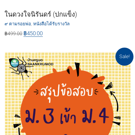
ในดวงใจนิรันดร์ (ปกแข็ง)
๙ ตามรอยพ่อ
,
หนังสือได้รับรางวัล
฿
450.00
฿
499.00
Sale!