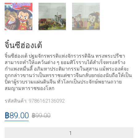
จิ๋นซีฮ่องเต้
จิ๋นซีฮ่องเต้ ปฐมจักรพรรดิแห่งจักรวรรดิฉิน ทรงพระปรีชา
สามารถทำให้แคว้นต่าง ๆ ยอมศิโรราบได้สำเร็จทรงสร้าง
กำแพงหมื่นลี้ อภิมหาประติมากรรมในสุสาน แม้พระองค์จะ
ถูกกล่าวขานว่าเป็นทรราชแต่ชาวจีนกลับยกย่องนับถือให้เป็น
บิดาผู้รวบรวมแผ่นดินจีน ทั่วโลกเป็นประจักษ์พยานถวาย
สมญามหาราชของโลก
รหัสสินค้า:
9786162136092
฿
89.00
฿
99.00
จิ๋น
ซี