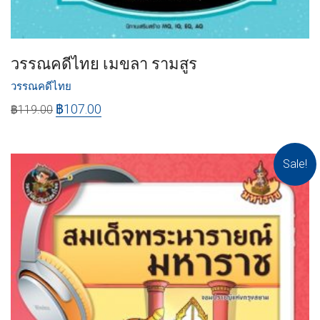
วรรณคดีไทย เมขลา รามสูร
วรรณคดีไทย
฿
107.00
฿
119.00
Sale!