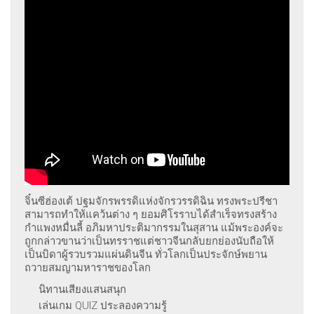
จิ๋นซีฮ่องเต้ ปฐมจักรพรรดิแห่งจักรวรรดิฉิน ทรงพระปรีชา
สามารถทำให้แคว้นต่าง ๆ ยอมศิโรราบได้สำเร็จทรงสร้าง
กำแพงหมื่นลี้ อภิมหาประติมากรรมในสุสาน แม้พระองค์จะ
ถูกกล่าวขานว่าเป็นทรราชแต่ชาวจีนกลับยกย่องนับถือให้
เป็นบิดาผู้รวบรวมแผ่นดินจีน ทั่วโลกเป็นประจักษ์พยาน
ถวายสมญามหาราชของโลก
นิทานเสียงแสนสนุก
เล่นเกม QUIZ ประลองความรู้