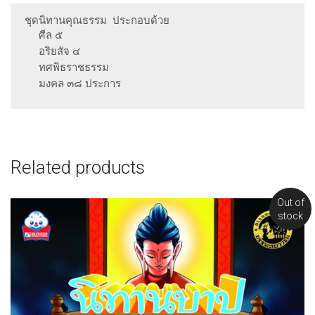
ชุดนิทานคุณธรรม ประกอบด้วย
ศีล ๕
อริยสัจ ๔
ทศพิธราชธรรม
มงคล ๓๘ ประการ
Related products
Out of
stock