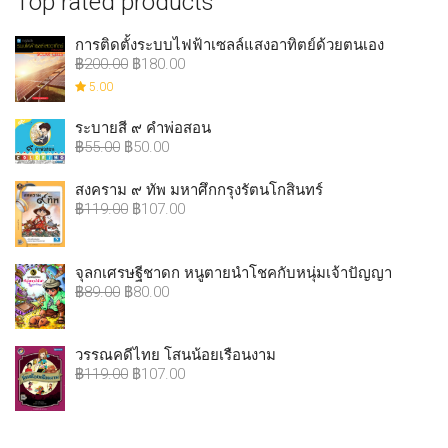
Top rated products
การติดตั้งระบบไฟฟ้าเซลล์แสงอาทิตย์ด้วยตนเอง
฿
200.00
฿
180.00
5.00
ระบายสี ๙ คำพ่อสอน
฿
55.00
฿
50.00
สงคราม ๙ ทัพ มหาศึกกรุงรัตนโกสินทร์
฿
119.00
฿
107.00
จุลกเศรษฐีชาดก หนูตายนำโชคกับหนุ่มเจ้าปัญญา
฿
89.00
฿
80.00
วรรณคดีไทย โสนน้อยเรือนงาม
฿
119.00
฿
107.00