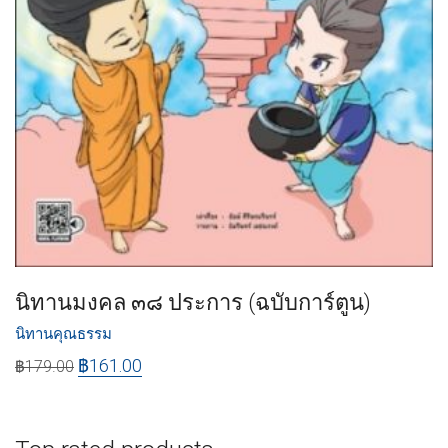
นิทานมงคล ๓๘ ประการ (ฉบับการ์ตูน)
นิทานคุณธรรม
฿
161.00
฿
179.00