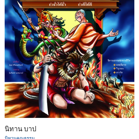
นิทาน บาป
นิทานคุณธรรม