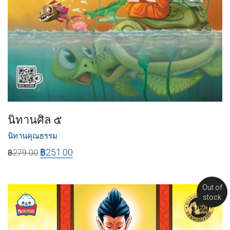
นิทานศิล ๕
นิทานคุณธรรม
฿
251.00
฿
279.00
Out of
stock