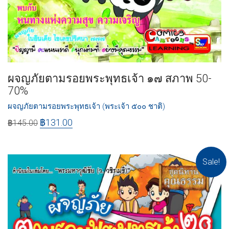
ผจญภัยตามรอยพระพุทธเจ้า ๑๗ สภาพ 50-
70%
ผจญภัยตามรอยพระพุทธเจ้า (พระเจ้า ๕๐๐ ชาติ)
฿
131.00
฿
145.00
Sale!