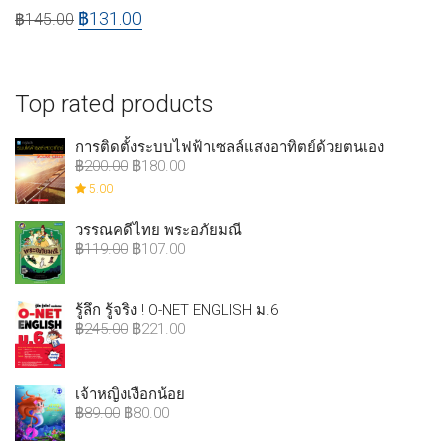
฿
131.00
฿
145.00
Top rated products
การติดตั้งระบบไฟฟ้าเซลล์แสงอาทิตย์ด้วยตนเอง
฿
200.00
฿
180.00
5.00
วรรณคดีไทย พระอภัยมณี
฿
119.00
฿
107.00
รู้ลึก รู้จริง ! O-NET ENGLISH ม.6
฿
245.00
฿
221.00
เจ้าหญิงเงือกน้อย
฿
89.00
฿
80.00