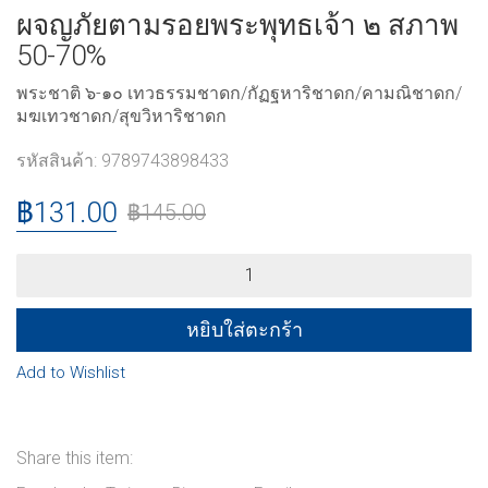
ผจญภัยตามรอยพระพุทธเจ้า ๒ สภาพ
50-70%
พระชาติ ๖-๑๐ เทวธรรมชาดก/กัฏฐหาริชาดก/คามณิชาดก/
มฆเทวชาดก/สุขวิหาริชาดก
รหัสสินค้า:
9789743898433
฿
131.00
฿
145.00
ผจญ
ภัย
ตาม
รอย
หยิบใส่ตะกร้า
พระพุทธเจ้า
๒
Add to Wishlist
สภาพ
50-
70%
quantity
Share this item: