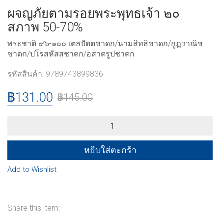
ผจญภัยตามรอยพระพุทธเจ้า ๒๐
สภาพ 50-70%
พระชาติ ๙๖-๑๐๐ เตลปัตตชาดก/นามสิทธิชาดก/กูฏวาณิช
ชาดก/ปโรสหัสสชาดก/อสาตรูปชาดก
รหัสสินค้า:
9789743899836
฿
131.00
฿
145.00
ผจญ
ภัย
ตาม
รอย
หยิบใส่ตะกร้า
พระพุทธเจ้า
๒๐
Add to Wishlist
สภาพ
50-
70%
quantity
Share this item: