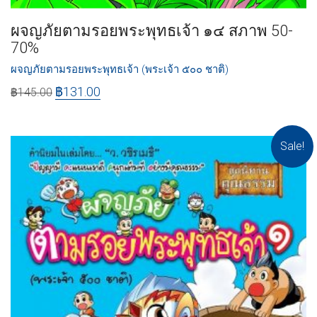
ผจญภัยตามรอยพระพุทธเจ้า ๑๔ สภาพ 50-
70%
ผจญภัยตามรอยพระพุทธเจ้า (พระเจ้า ๕๐๐ ชาติ)
฿
131.00
฿
145.00
Sale!