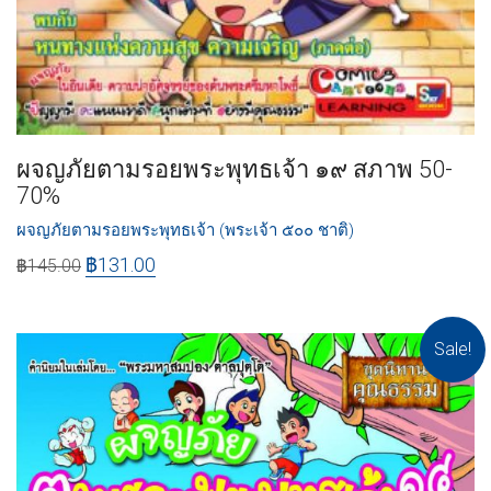
ผจญภัยตามรอยพระพุทธเจ้า ๑๙ สภาพ 50-
70%
ผจญภัยตามรอยพระพุทธเจ้า (พระเจ้า ๕๐๐ ชาติ)
฿
131.00
฿
145.00
Sale!