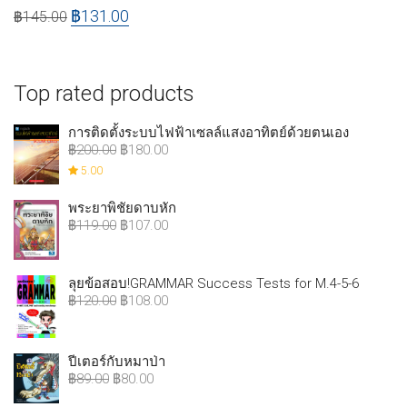
฿
131.00
฿
145.00
Top rated products
การติดตั้งระบบไฟฟ้าเซลล์แสงอาทิตย์ด้วยตนเอง
฿
200.00
฿
180.00
5.00
พระยาพิชัยดาบหัก
฿
119.00
฿
107.00
ลุยข้อสอบ!GRAMMAR Success Tests for M.4-5-6
฿
120.00
฿
108.00
ปีเตอร์กับหมาป่า
฿
89.00
฿
80.00