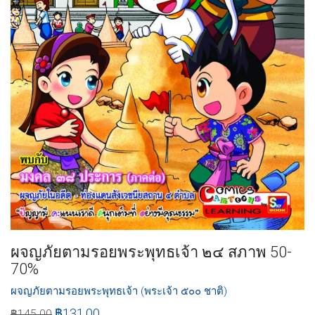
ผจญภัยตามรอยพระพุทธเจ้า ๒๔ สภาพ 50-
70%
ผจญภัยตามรอยพระพุทธเจ้า (พระเจ้า ๕๐๐ ชาติ)
฿
131.00
฿
145.00