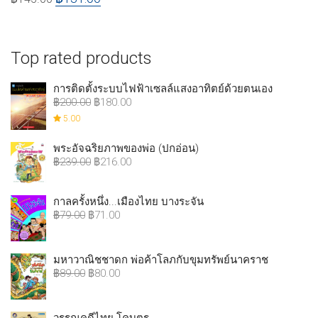
Top rated products
การติดตั้งระบบไฟฟ้าเซลล์แสงอาทิตย์ด้วยตนเอง
฿
200.00
฿
180.00
5.00
พระอัจฉริยภาพของพ่อ (ปกอ่อน)
฿
239.00
฿
216.00
กาลครั้งหนึ่ง...เมืองไทย บางระจัน
฿
79.00
฿
71.00
มหาวาณิชชาดก พ่อค้าโลภกับขุมทรัพย์นาคราช
฿
89.00
฿
80.00