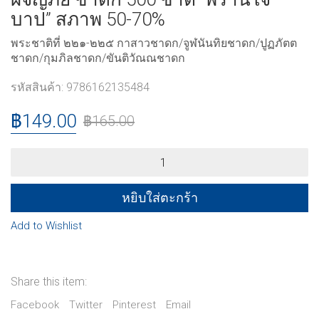
บาป” สภาพ 50-70%
พระชาติที่ ๒๒๑-๒๒๕ กาสาวชาดก/จูฬนันทิยชาดก/ปูฏภัตต
ชาดก/กุมภิลชาดก/ขันติวัณณชาดก
รหัสสินค้า:
9786162135484
฿
149.00
฿
165.00
ผจญ
ภัย
ชาดก
500
หยิบใส่ตะกร้า
ชาติ
"พราน
Add to Wishlist
ใจ
บาป"
สภาพ
50-
Share this item:
70%
quantity
Facebook
Twitter
Pinterest
Email