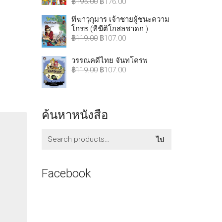
฿
195.00
฿
176.00
ทีฆาวุกุมาร เจ้าชายผู้ชนะความ
โกรธ (ทีฆีติโกสลชาดก )
฿
119.00
฿
107.00
วรรณคดีไทย จันทโครพ
฿
119.00
฿
107.00
ค้นหาหนังสือ
ค้นหา:
ไป
Facebook