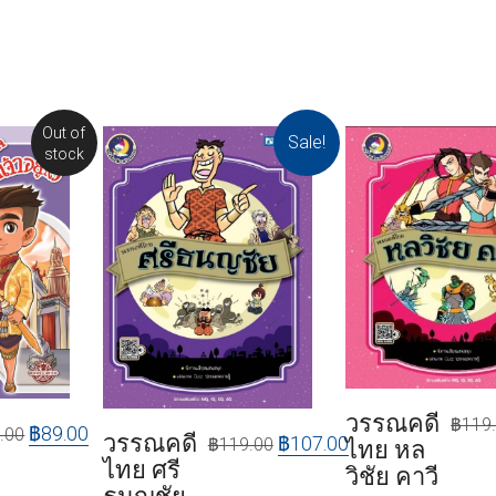
Out of
Sale!
stock
วรรณคดี
฿
119
฿
89.00
.00
วรรณคดี
฿
107.00
฿
119.00
ไทย หล
ไทย ศรี
วิชัย คาวี