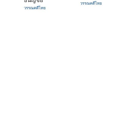
ธนญชัย
วรรณคดีไทย
วรรณคดีไทย