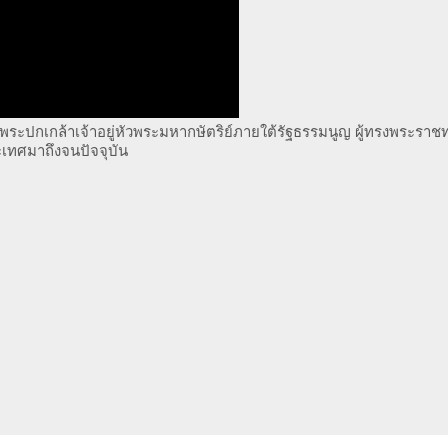
จพระปกเกล้าเจ้าอยู่หัวพระมหากษัตริย์ภายใต้รัฐธรรมนูญ ผู้ทรงพระรา
เทศมาถึงจนปัจจุบัน