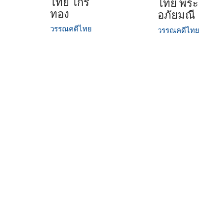
ไทย ไกร
ไทย พระ
ทอง
อภัยมณี
วรรณคดีไทย
วรรณคดีไทย