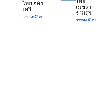
ไทย
ไทย อุทัย
เมขลา
เทวี
รามสูร
วรรณคดีไทย
วรรณคดีไทย