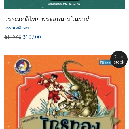
วรรณคดีไทย พระสุธน-มโนราห์
วรรณคดีไทย
฿
107.00
฿
119.00
Out of
stock