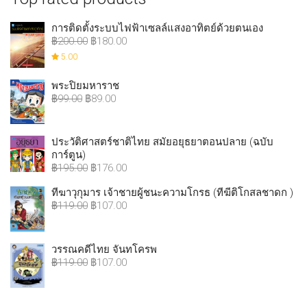
การติดตั้งระบบไฟฟ้าเซลล์แสงอาทิตย์ด้วยตนเอง
฿
200.00
฿
180.00
5.00
พระปิยมหาราช
฿
99.00
฿
89.00
ประวัติศาสตร์ชาติไทย สมัยอยุธยาตอนปลาย (ฉบับ
การ์ตูน)
฿
195.00
฿
176.00
ทีฆาวุกุมาร เจ้าชายผู้ชนะความโกรธ (ทีฆีติโกสลชาดก )
฿
119.00
฿
107.00
วรรณคดีไทย จันทโครพ
฿
119.00
฿
107.00