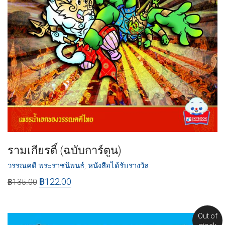
รามเกียรติ์ (ฉบับการ์ตูน)
วรรณคดี-พระราชนิพนธ์
,
หนังสือได้รับรางวัล
฿
122.00
฿
135.00
Out of