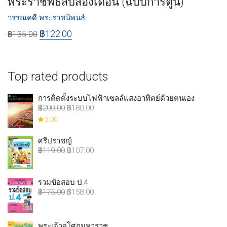
พระราชพิธีสิบสองเดือน (ฉบับการ์ตูน)
วรรณคดี-พระราชนิพนธ์
฿
122.00
฿
135.00
Top rated products
การติดตั้งระบบไฟฟ้าเซลล์แสงอาทิตย์ด้วยตนเอง
฿
200.00
฿
180.00
5.00
ศรีปราชญ์
฿
119.00
฿
107.00
รวมข้อสอบ ป.4
฿
175.00
฿
158.00
พระเจ้าอโศกมหาราช