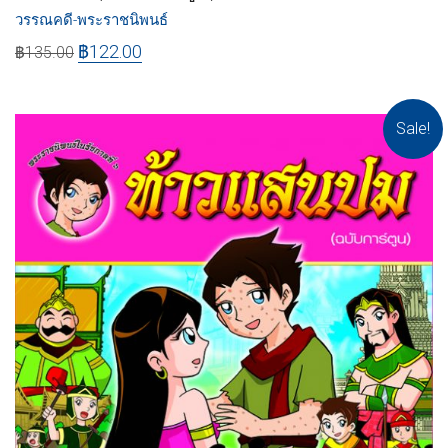
วรรณคดี-พระราชนิพนธ์
฿
122.00
฿
135.00
Sale!