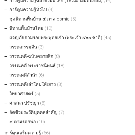
การ์ตูนความรู้ฉลาดรอบโลก (โคเนี้ยวยอดนักสืบ)
(14)
การ์ตูนความรู้ทั่วไป
(4)
ชุดนิทานพื้นบ้าน ๔ ภาค comic
(5)
นิทานพื้นบ้านไทย
(12)
ผจญภัยตามรอยพระพุทธเจ้า (พระเจ้า ๕๐๐ ชาติ)
(45)
วรรณกรรมจีน
(3)
วรรณคดี-ฉบับคลาสสิก
(8)
วรรณคดี-พระราชนิพนธ์
(18)
วรรณคดีลำนำ
(6)
วรรณคดีเล่าใหม่ให้เยาว
(3)
วิทยาศาสตร์
(5)
ศาสนา-ปรัชญา
(8)
อัตชีวประวัติบุคคลสำคัญ
(7)
๙ ตามรอยพ่อ
(10)
การ์ตูนเสริมความรู้
(66)