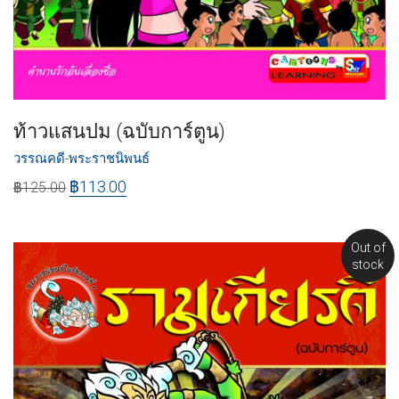
ท้าวแสนปม (ฉบับการ์ตูน)
วรรณคดี-พระราชนิพนธ์
฿
113.00
฿
125.00
Out of
stock