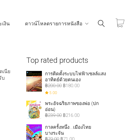
เงิน
ดาวน์โหลดรายการหนังสือ
Top rated products
ดเนีย
การติดตั้งระบบไฟฟ้าเซลล์แสง
ับ
อาทิตย์ด้วยตนเอง
฿
200.00
฿
180.00
5.00
พระอัจฉริยภาพของพ่อ (ปก
อ่อน)
฿
239.00
฿
216.00
กาลครั้งหนึ่ง...เมืองไทย
บางระจัน
฿
79.00
฿
71.00