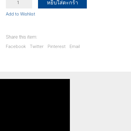
หยิบใส่ตะกร้า
เล็ก
ซาน
Add to Wishlist
เด
อร์
มหาราช
quantity
Share this item:
Facebook
Twitter
Pinterest
Email