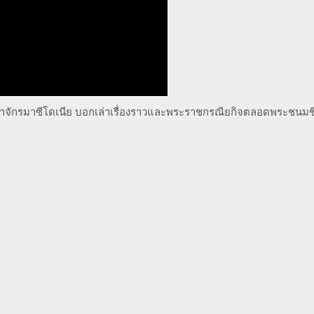
าจักรมาซีโดเนีย บอกเล่าเรื่องราวและพระราชกรณียกิจตลอดพระชนมช