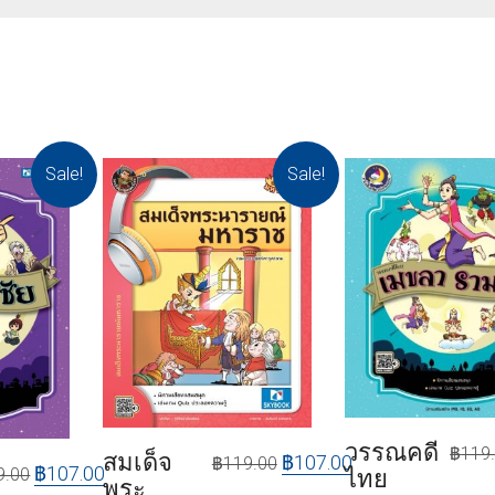
Sale!
Sale!
วรรณคดี
฿
119
สมเด็จ
฿
107.00
฿
119.00
฿
107.00
9.00
ไทย
พระ