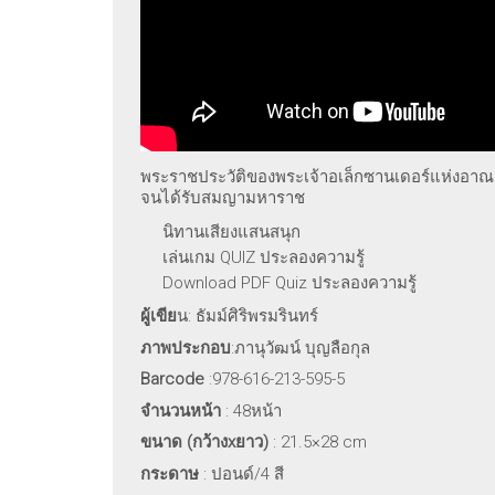
พระราชประวัติของพระเจ้าอเล็กซานเดอร์แห่งอาณ
จนได้รับสมญามหาราช
นิทานเสียงแสนสนุก
เล่นเกม QUIZ ประลองความรู้
Download PDF Quiz ประลองความรู้
ผู้เขีย
น: ธัมม์ศิริพรมรินทร์
ภาพประกอบ
:ภานุวัฒน์ บุญลือกุล
Barcode
:978-616-213-595-5
จำนวนหน้า
: 48หน้า
ขนาด (กว้างxยาว)
: 21.5×28 cm
กระดาษ
: ปอนด์/4 สี