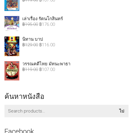
฿
119.00
฿
107.00
เล่าเรื่อง รัตนโกสินทร์
฿
195.00
฿
176.00
นิทาน บาป
฿
129.00
฿
116.00
วรรณคดีไทย มัทนะพาธา
฿
119.00
฿
107.00
ค้นหาหนังสือ
ค้นหา:
ไป
Facebook