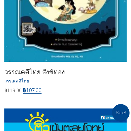
วรรณคดีไทย สังข์ทอง
วรรณคดีไทย
฿
107.00
฿
119.00
Sale!