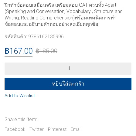
ฝึกทำข้อสอบเสมือนจริง เตรียมสอบ GAT ครบทั้ง 4part
(Speaking and Conversation, Vocabulary , Structure and
Writing, Reading Comprehension)พร้อมเทคนิคการทำ
ข้อสอบและอธิบายคำตอบอย่างละเอียดทุกข้อ
รหัสสินค้า:
9786162135996
฿
167.00
฿
185.00
เจาะ
ลึก!
แนว
ข้อสอบ
หยิบใส่ตะกร้า
GAT-
ENG
Add to Wishlist
quantity
Share this item:
Facebook
Twitter
Pinterest
Email