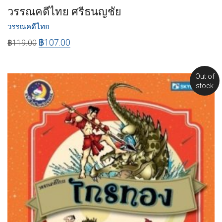
วรรณคดีไทย ศรีธนญชัย
วรรณคดีไทย
฿
107.00
฿
119.00
Out of
stock