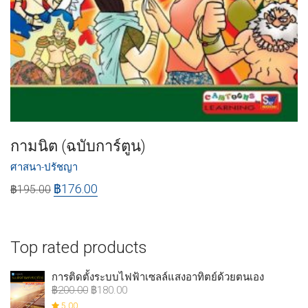
กามนิต (ฉบับการ์ตูน)
ศาสนา-ปรัชญา
฿
176.00
฿
195.00
Top rated products
การติดตั้งระบบไฟฟ้าเซลล์แสงอาทิตย์ด้วยตนเอง
฿
200.00
฿
180.00
5.00