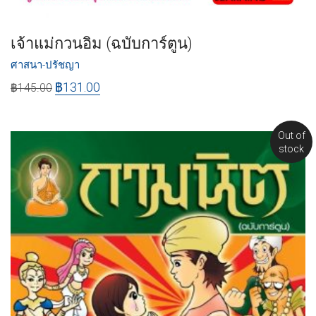
เจ้าแม่กวนอิม (ฉบับการ์ตูน)
ศาสนา-ปรัชญา
฿
131.00
฿
145.00
Out of
stock