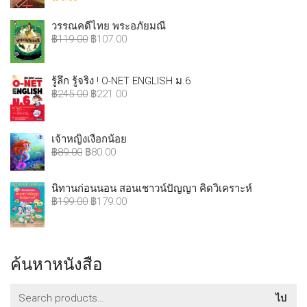
วรรณคดีไทย พระอภัยมณี
฿
119.00
฿
107.00
รู้ลึก รู้จริง ! O-NET ENGLISH ม.6
฿
245.00
฿
221.00
เจ้าหญิงเงือกน้อย
฿
89.00
฿
80.00
นิทานก่อนนอน สอนเชาวน์ปัญญา คิดวิเคราะห์
฿
199.00
฿
179.00
ค้นหาหนังสือ
ค้นหา:
ไป