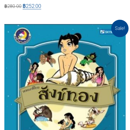
฿
252.00
฿
280.00
Sale!