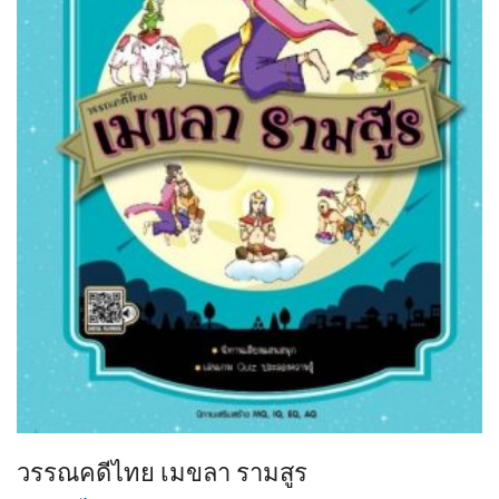
วรรณคดีไทย เมขลา รามสูร