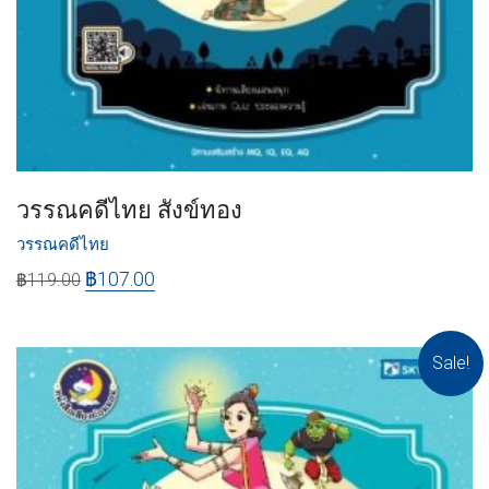
วรรณคดีไทย สังข์ทอง
วรรณคดีไทย
฿
107.00
฿
119.00
Sale!