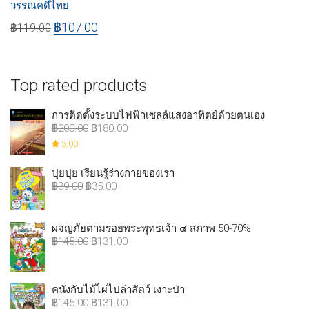
วรรณคดีไทย
฿
107.00
฿
119.00
Top rated products
การติดตั้งระบบไฟฟ้าเซลล์แสงอาทิตย์ด้วยตนเอง
฿
200.00
฿
180.00
5.00
ปุยปุย เรียนรู้ร่างกายของเรา
฿
39.00
฿
35.00
ผจญภัยตามรอยพระพุทธเจ้า ๔ สภาพ 50-70%
฿
145.00
฿
131.00
คนังกับไม้ไผ่ไปล่าสัตว์ เงาะป่า
฿
145.00
฿
131.00