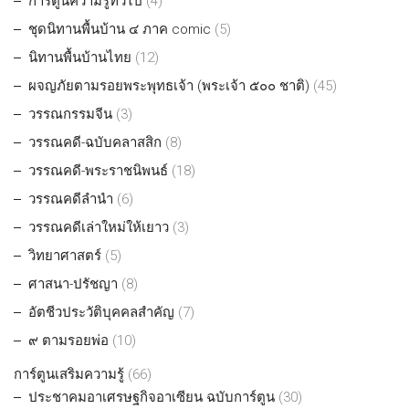
การ์ตูนความรู้ทั่วไป
(4)
ชุดนิทานพื้นบ้าน ๔ ภาค comic
(5)
นิทานพื้นบ้านไทย
(12)
ผจญภัยตามรอยพระพุทธเจ้า (พระเจ้า ๕๐๐ ชาติ)
(45)
วรรณกรรมจีน
(3)
วรรณคดี-ฉบับคลาสสิก
(8)
วรรณคดี-พระราชนิพนธ์
(18)
วรรณคดีลำนำ
(6)
วรรณคดีเล่าใหม่ให้เยาว
(3)
วิทยาศาสตร์
(5)
ศาสนา-ปรัชญา
(8)
อัตชีวประวัติบุคคลสำคัญ
(7)
๙ ตามรอยพ่อ
(10)
การ์ตูนเสริมความรู้
(66)
ประชาคมอาเศรษฐกิจอาเซียน ฉบับการ์ตูน
(30)