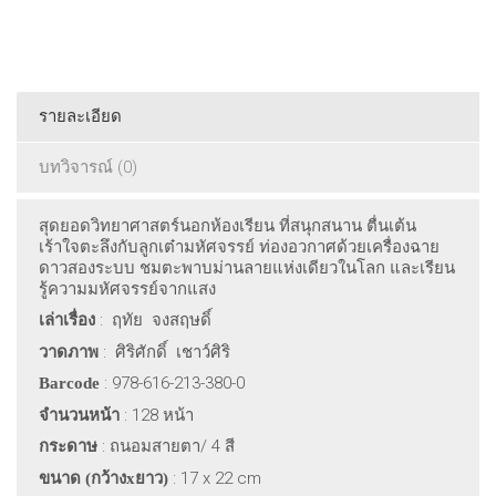
รายละเอียด
บทวิจารณ์ (0)
สุดยอดวิทยาศาสตร์นอกห้องเรียน ที่สนุกสนาน ตื่นเต้น
เร้าใจตะลึงกับลูกเต๋ามหัศจรรย์ ท่องอวกาศด้วยเครื่องฉาย
ดาวสองระบบ ชมตะพาบม่านลายแห่งเดียวในโลก และเรียน
รู้ความมหัศจรรย์จากแสง
:
ฤทัย
จงสฤษดิ์
เล่าเรื่อง
: ศิริศักดิ์ เชาว์ศิริ
วาดภาพ
: 978-616-213-380-0
Barcode
: 128
หน้า
จำนวนหน้า
:
ถนอมสายตา/
4
สี
กระดาษ
: 17 x 22 cm
ขนาด (กว้าง
x
ยาว)