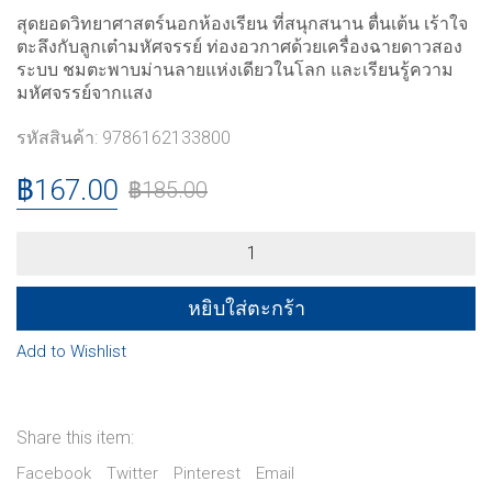
สุดยอดวิทยาศาสตร์นอกห้องเรียน ที่สนุกสนาน ตื่นเต้น เร้าใจ
ตะลึงกับลูกเต๋ามหัศจรรย์ ท่องอวกาศด้วยเครื่องฉายดาวสอง
ระบบ ชมตะพาบม่านลายแห่งเดียวในโลก และเรียนรู้ความ
มหัศจรรย์จากแสง
รหัสสินค้า:
9786162133800
฿
167.00
฿
185.00
100
แหล่ง
วิทย์
นอก
หยิบใส่ตะกร้า
ห้องเรียน
ตะลุย
Add to Wishlist
จักรวาล
quantity
Share this item:
Facebook
Twitter
Pinterest
Email