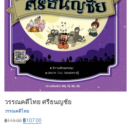
วรรณคดีไทย ศรีธนญชัย
วรรณคดีไทย
฿
107.00
฿
119.00